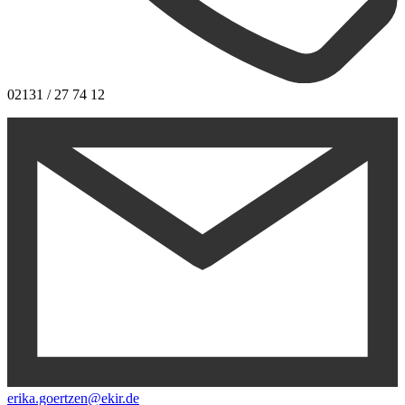
02131 / 27 74 12
erika.goertzen@ekir.de