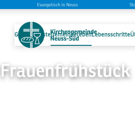
Evangelisch in Neuss
St
Startseite
Gottesdienste
Gemeindeleben
Lebensschritte
Ü
Frauenfrühstück