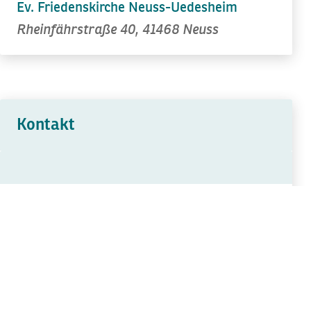
Ev. Friedenskirche Neuss-Uedesheim
Rheinfährstraße 40, 41468 Neuss
Kontakt
Irmgard Dhaouadi
Ev. Kirchengemeinde Neuss-Süd
irmgard.dhaouadi@ekir.de