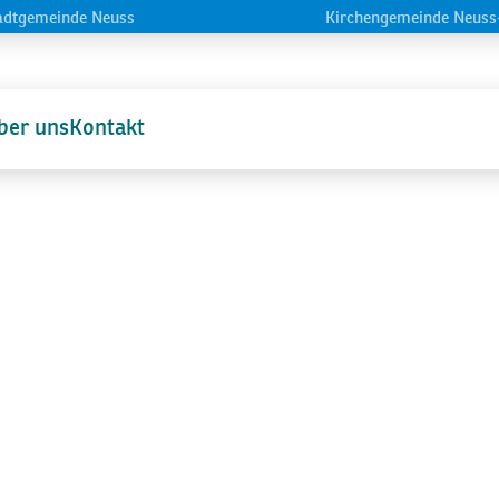
Navigation überspringen
adtgemeinde Neuss
Kirchengemeinde Neuss
ber uns
Kontakt