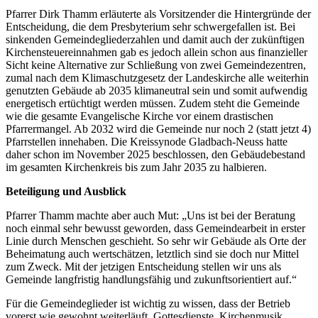
Pfarrer Dirk Thamm erläuterte als Vorsitzender die Hintergründe der
Entscheidung, die dem Presbyterium sehr schwergefallen ist. Bei
sinkenden Gemeindegliederzahlen und damit auch der zukünftigen
Kirchensteuereinnahmen gab es jedoch allein schon aus finanzieller
Sicht keine Alternative zur Schließung von zwei Gemeindezentren,
zumal nach dem Klimaschutzgesetz der Landeskirche alle weiterhin
genutzten Gebäude ab 2035 klimaneutral sein und somit aufwendig
energetisch ertüchtigt werden müssen. Zudem steht die Gemeinde
wie die gesamte Evangelische Kirche vor einem drastischen
Pfarrermangel. Ab 2032 wird die Gemeinde nur noch 2 (statt jetzt 4)
Pfarrstellen innehaben. Die Kreissynode Gladbach-Neuss hatte
daher schon im November 2025 beschlossen, den Gebäudebestand
im gesamten Kirchenkreis bis zum Jahr 2035 zu halbieren.
Beteiligung und Ausblick
Pfarrer Thamm machte aber auch Mut: „Uns ist bei der Beratung
noch einmal sehr bewusst geworden, dass Gemeindearbeit in erster
Linie durch Menschen geschieht. So sehr wir Gebäude als Orte der
Beheimatung auch wertschätzen, letztlich sind sie doch nur Mittel
zum Zweck. Mit der jetzigen Entscheidung stellen wir uns als
Gemeinde langfristig handlungsfähig und zukunftsorientiert auf.“
Für die Gemeindeglieder ist wichtig zu wissen, dass der Betrieb
vorerst wie gewohnt weiterläuft. Gottesdienste, Kirchenmusik,